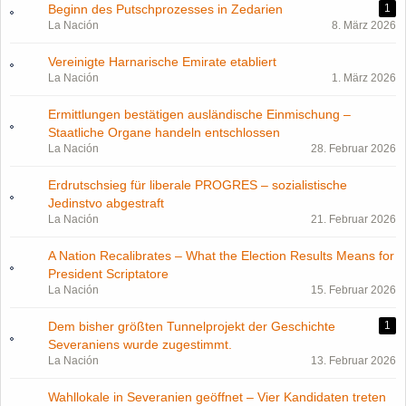
Beginn des Putschprozesses in Zedarien
1
La Nación
8. März 2026
Vereinigte Harnarische Emirate etabliert
La Nación
1. März 2026
Ermittlungen bestätigen ausländische Einmischung –
Staatliche Organe handeln entschlossen
La Nación
28. Februar 2026
Erdrutschsieg für liberale PROGRES – sozialistische
Jedinstvo abgestraft
La Nación
21. Februar 2026
A Nation Recalibrates – What the Election Results Means for
President Scriptatore
La Nación
15. Februar 2026
Dem bisher größten Tunnelprojekt der Geschichte
1
Severaniens wurde zugestimmt.
La Nación
13. Februar 2026
Wahllokale in Severanien geöffnet – Vier Kandidaten treten