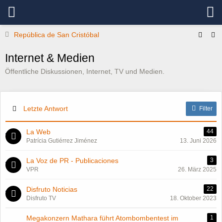
República de San Cristóbal
Internet & Medien
Öffentliche Diskussionen, Internet, TV und Medien.
Letzte Antwort
Filter
La Web
44
Patrícia Gutiérrez Jiménez
13. Juni 2026
La Voz de PR - Publicaciones
3
VPR
26. März 2025
Disfruto Noticias
22
Disfruto TV
18. Oktober 2023
Megakonzern Mathara führt Atombombentest im
1