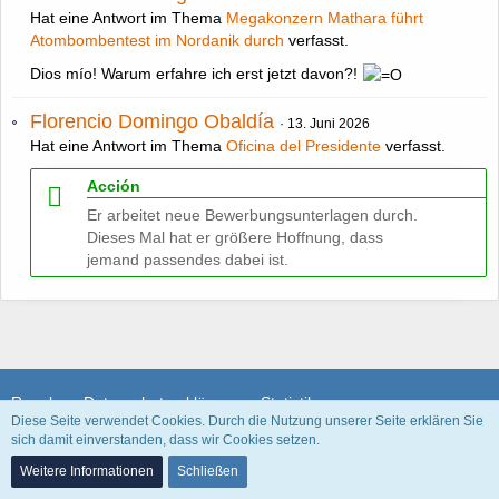
Hat eine Antwort im Thema
Megakonzern Mathara führt
Atombombentest im Nordanik durch
verfasst.
Dios mío! Warum erfahre ich erst jetzt davon?!
Florencio Domingo Obaldía
13. Juni 2026
Hat eine Antwort im Thema
Oficina del Presidente
verfasst.
Acción
Er arbeitet neue Bewerbungsunterlagen durch.
Dieses Mal hat er größere Hoffnung, dass
jemand passendes dabei ist.
Regeln
Datenschutzerklärung
Statistik
Diese Seite verwendet Cookies. Durch die Nutzung unserer Seite erklären Sie
sich damit einverstanden, dass wir Cookies setzen.
Community-Software:
WoltLab Suite™
Weitere Informationen
Schließen