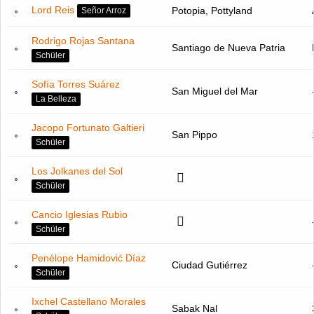
Lord Reis
Potopia, Pottyland
Señor Arroz
Rodrigo Rojas Santana
Santiago de Nueva Patria
Schüler
Sofía Torres Suárez
San Miguel del Mar
La Belleza
Jacopo Fortunato Galtieri
San Pippo
Schüler
Los Jolkanes del Sol
Schüler
Cancio Iglesias Rubio
Schüler
Penélope Hamidović Díaz
Ciudad Gutiérrez
Schüler
Ixchel Castellano Morales
Sabak Nal