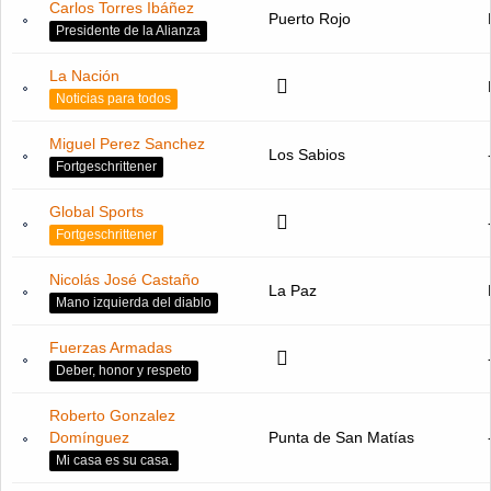
Carlos Torres Ibáñez
Puerto Rojo
Presidente de la Alianza
La Nación
Noticias para todos
Miguel Perez Sanchez
Los Sabios
Fortgeschrittener
Global Sports
Fortgeschrittener
Nicolás José Castaño
La Paz
Mano izquierda del diablo
Fuerzas Armadas
Deber, honor y respeto
Roberto Gonzalez
Domínguez
Punta de San Matías
Mi casa es su casa.