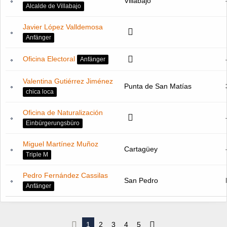
Villabajo
Alcalde de Villabajo
Javier López Valldemosa
Anfänger
Oficina Electoral
Anfänger
Valentina Gutiérrez Jiménez
Punta de San Matías
chica loca
Oficina de Naturalización
Einbürgerungsbüro
Miguel Martínez Muñoz
Cartagüey
Triple M
Pedro Fernández Cassilas
San Pedro
Anfänger
1
2
3
4
5