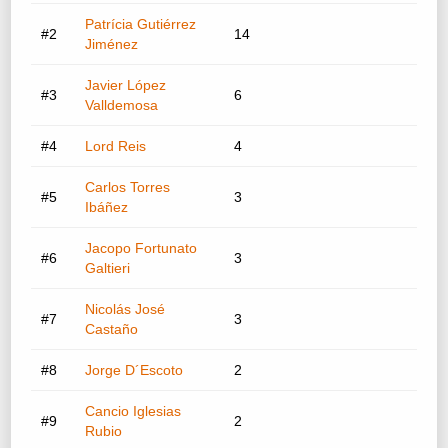
Patrícia Gutiérrez
#2
14
Jiménez
Javier López
#3
6
Valldemosa
#4
Lord Reis
4
Carlos Torres
#5
3
Ibáñez
Jacopo Fortunato
#6
3
Galtieri
Nicolás José
#7
3
Castaño
#8
Jorge D´Escoto
2
Cancio Iglesias
#9
2
Rubio