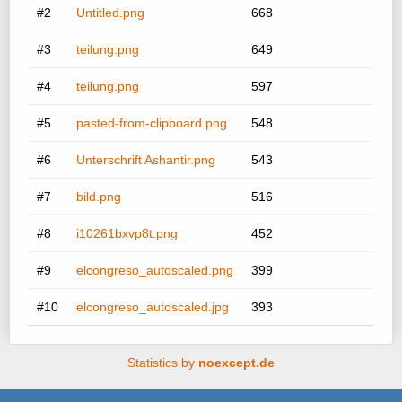
#2
Untitled.png
668
#3
teilung.png
649
#4
teilung.png
597
#5
pasted-from-clipboard.png
548
#6
Unterschrift Ashantir.png
543
#7
bild.png
516
#8
i10261bxvp8t.png
452
#9
elcongreso_autoscaled.png
399
#10
elcongreso_autoscaled.jpg
393
Statistics by
noexcept.de