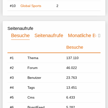
#10
Global Sports
2
Seitenaufrufe
Besuche
Seitenaufrufe
Monatliche Besuc
Besuche
#1
Thema
137.110
#2
Forum
46.022
#3
Benutzer
23.763
#4
Tags
13.451
#5
Cms
6.433
#6
BoardFeed
5.282