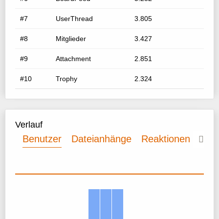
#7
UserThread
3.805
#8
Mitglieder
3.427
#9
Attachment
2.851
#10
Trophy
2.324
Verlauf
Benutzer
Dateianhänge
Reaktionen
The