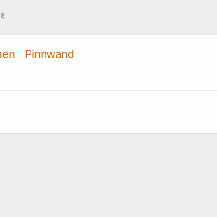
78
nen
Pinnwand