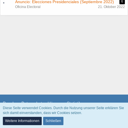
Anuncio: Elecciones Presidenciales (Septiembre 2022)
6
Oficina Electoral
21. Oktober 2022
Regeln
Datenschutzerklärung
Statistik
Diese Seite verwendet Cookies. Durch die Nutzung unserer Seite erklären Sie
sich damit einverstanden, dass wir Cookies setzen.
Community-Software:
WoltLab Suite™
Weitere Informationen
Schließen