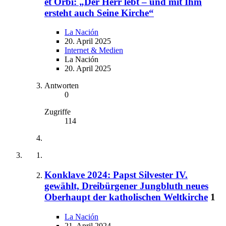
et Orbi: „Der Herr lebt – und mit Ihm
ersteht auch Seine Kirche“
La Nación
20. April 2025
Internet & Medien
La Nación
20. April 2025
Antworten
0
Zugriffe
114
Konklave 2024: Papst Silvester IV.
gewählt, Dreibürgener Jungbluth neues
Oberhaupt der katholischen Weltkirche
1
La Nación
21. April 2024