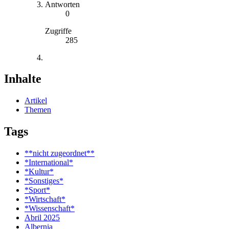
Antworten
0
Zugriffe
285
Inhalte
Artikel
Themen
Tags
**nicht zugeordnet**
*International*
*Kultur*
*Sonstiges*
*Sport*
*Wirtschaft*
*Wissenschaft*
Abril 2025
Albernia