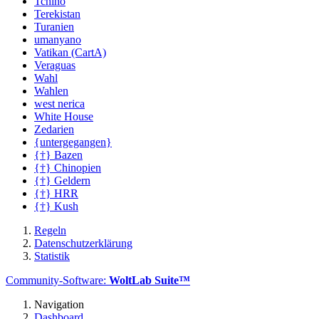
Tchino
Terekistan
Turanien
umanyano
Vatikan (CartA)
Veraguas
Wahl
Wahlen
west nerica
White House
Zedarien
{untergegangen}
{†} Bazen
{†} Chinopien
{†} Geldern
{†} HRR
{†} Kush
Regeln
Datenschutzerklärung
Statistik
Community-Software:
WoltLab Suite™
Navigation
Dashboard