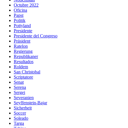
Octubre 2022
Oficina
Papst
Politik
Pottyland
Presidente
Presidente del Congreso
Präsident
Ratelon
Regierung
Republikaner
Resultados
Roldem
San Christobal
Scriptatore
Senat
Serena
Sergei
Severanien
Seyffenstein-Bajar
Sicherheit
Soccer
Soleado
Targa