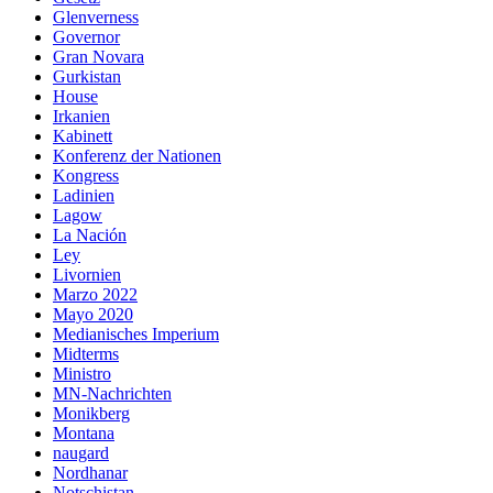
Glenverness
Governor
Gran Novara
Gurkistan
House
Irkanien
Kabinett
Konferenz der Nationen
Kongress
Ladinien
Lagow
La Nación
Ley
Livornien
Marzo 2022
Mayo 2020
Medianisches Imperium
Midterms
Ministro
MN-Nachrichten
Monikberg
Montana
naugard
Nordhanar
Notschistan