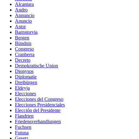
Alcantara
Andro
Annuncio
Anuncio
Astor
Barnstorvia
Bergen
Bündnis
Congreso
Cranberra
Decreto
Demokratische Union
Dionysos
Diplomatie
Dreibürgen
Eldeyja
Elecciones
Elecciones del Congreso
Elecciones Presidenciales
Elección del Presidente
Flandrien
Friedensverhandlungen
Fuchsen
Futuna
Gesetz