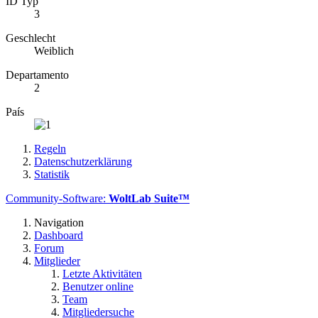
ID Typ
3
Geschlecht
Weiblich
Departamento
2
País
Regeln
Datenschutzerklärung
Statistik
Community-Software:
WoltLab Suite™
Navigation
Dashboard
Forum
Mitglieder
Letzte Aktivitäten
Benutzer online
Team
Mitgliedersuche