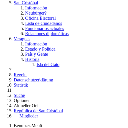
San Cristóbal
Información
Neubürger?
Oficina Electoral
Lista de Ciudadanos
Funcionarios actuales
Relaciones diplomáticas
Veraguas
Información
Estado y Política
País y Gente
Historia
Isla del Gato
Regeln
Datenschutzerklärung
Statistik
Suche
Optionen
Aktueller Ort
República de San Cristóbal
Mitglieder
Benutzer-Menü