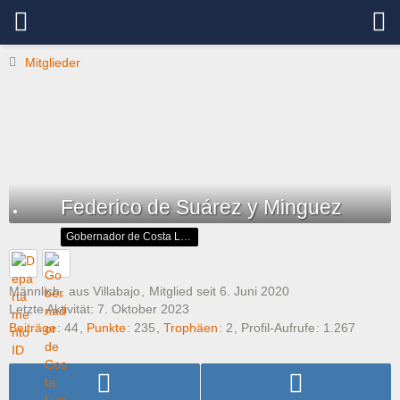
Mitglieder
Federico de Suárez y Minguez
Gobernador de Costa Luna
Männlich
aus Villabajo
Mitglied seit 6. Juni 2020
Letzte Aktivität:
7. Oktober 2023
Beiträge
44
Punkte
235
Trophäen
2
Profil-Aufrufe
1.267