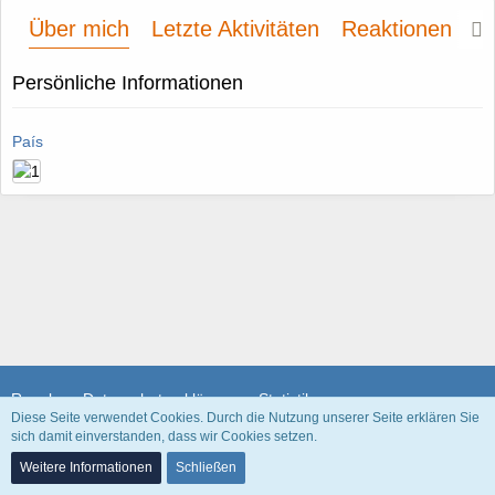
Über mich
Letzte Aktivitäten
Reaktionen
P
Persönliche Informationen
País
Regeln
Datenschutzerklärung
Statistik
Diese Seite verwendet Cookies. Durch die Nutzung unserer Seite erklären Sie
sich damit einverstanden, dass wir Cookies setzen.
Community-Software:
WoltLab Suite™
Weitere Informationen
Schließen