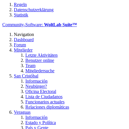
Regeln
Datenschutzerklärung
Statistik
Community-Software:
WoltLab Suite™
Navigation
Dashboard
Forum
Mitglieder
Letzte Aktivitäten
Benutzer online
Team
Mitgliedersuche
San Cristóbal
Información
Neubürger?
Oficina Electoral
Lista de Ciudadanos
Funcionarios actuales
Relaciones diplomáticas
Veraguas
Información
Estado y Política
País y Gente