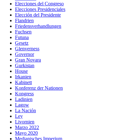
Elecciones del Congreso
Elecciones Presidenciales
Elección del Presidente
Flandrien
Friedensverhandlungen
Fuchsen
Futuna
Gesetz
Glenverness
Governor
Gran Novara
Gurkistan
House
Irkanien
Kabinett
Konferenz der Nationen
Kongress
Ladinien
Lagow
La Nación
Ley
Livornien
Marzo 2022
Mayo 2020
Medianisches Imperium