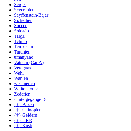
Sergei
Severanien
Seyffenstein-Bajar
Sicherheit
Soccer
Soleado
Targa
Tchino
Terekistan
Turanien
umanyano
Vatikan (CartA)
Veraguas
Wahl
Wahlen
west nerica
White House
Zedarien
{untergegangen}
{†} Bazen
{†} Chinopien
{†} Geldern
{†} HRR
{†} Kush