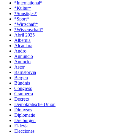
*International*
*Kultur*
*Sonstiges*
*Sport*
*Wirtschaft*
*Wissenschaft*
Abril 2025
Albernia
Alcantara
Andro
Annuncio
Anuncio
Astor
Barnstorvia
Bergen
Bündnis
Congreso
Cranberra
Decreto
Demokratische Union
Dionysos
Diplomatie
Dreibürgen
Eldeyja
Elecciones