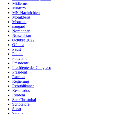
Midterms
Ministro
MN-Nachrichten
Monikberg
Montana
naugard
Nordhanar
Notschistan
Octubre 2022
Oficina
Papst
Politik
Pottyland
Presidente
Presidente del Congreso
Präsident
Ratelon
Regierung
Republikaner
Resultados
Roldem
San Christobal
Scriptatore
Senat
Serena