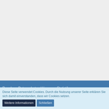
Regeln
Datenschutzerklärung
Statistik
Diese Seite verwendet Cookies. Durch die Nutzung unserer Seite erklären Sie
sich damit einverstanden, dass wir Cookies setzen.
Community-Software:
WoltLab Suite™
Weitere Informationen
Schließen