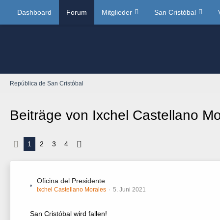
Dashboard
Forum
Mitglieder
San Cristóbal
República de San Cristóbal
Beiträge von Ixchel Castellano Mo
1
2
3
4
Oficina del Presidente
Ixchel Castellano Morales
5. Juni 2021
San Cristóbal wird fallen!