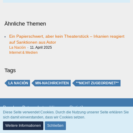
Ähnliche Themen
Ein Papierschwert, aber kein Theaterstück – Irkanien reagiert
auf Sanktionen aus Astor
La Nación
11. April 2025
Internet & Medien
Tags
LA NACIÓN
MN-NACHRICHTEN
**NICHT ZUGEORDNET**
Regeln
Datenschutzerklärung
Statistik
Diese Seite verwendet Cookies. Durch die Nutzung unserer Seite erklären Sie
sich damit einverstanden, dass wir Cookies setzen.
Community-Software:
WoltLab Suite™
Weitere Informationen
Schließen