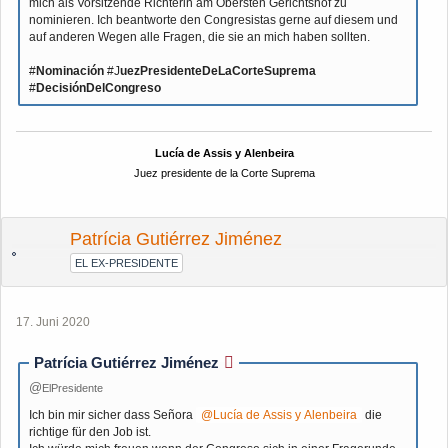
mich als Vorsitzende Richterin am Obersten Gerichtshof zu
nominieren. Ich beantworte den Congresistas gerne auf diesem und
auf anderen Wegen alle Fragen, die sie an mich haben sollten.
#
Nominación
#J
uezPresidenteDeLaCorteSuprema
#
DecisiónDelCongreso
Lucía de Assis y Alenbeira
Juez presidente de la Corte Suprema
Patrícia Gutiérrez Jiménez
EL EX-PRESIDENTE
17. Juni 2020
Patrícia Gutiérrez Jiménez
ElPresidente
Ich bin mir sicher dass Señora
Lucía de Assis y Alenbeira
die
richtige für den Job ist.