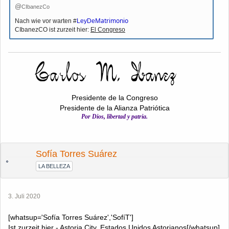
CIbanezCo
Matrimonio
Nach wie vor warten #
LeyDe
CIbanezCO ist zurzeit hier:
El Congreso
Presidente de la Congreso
Presidente de la Alianza Patriótica
Por Dios, libertad y patria.
Sofía Torres Suárez
LA BELLEZA
3. Juli 2020
[whatsup='Sofía Torres Suárez','SofíT']
Ist zurzeit hier -
Astoria City, Estados Unidos Astorianos
[/whatsup]