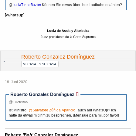
LucíaTieneRazón
@
Können Sie etwas über Ihre Laufbahn erzählen?
[/whatsup]
Lucía de Assis y Alenbeira
Juez presidente de la Corte Suprema
Roberto Gonzalez Domínguez
MI CASA ES SU CASA.
18. Juni 2020
Roberto Gonzalez Domínguez
ElJefeBob
Ist Ministro
Salvatore Zúñiga Aparicio
auch auf WhatsUp? Ich
hätte da etwas mit ihm zu besprechen. ¡Mensaje para mi, por favor!
Roberto
'Bob'
Gonzalez Domínguez