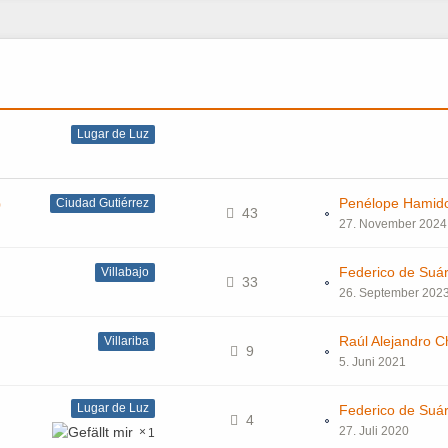
Lugar de Luz​
o
Penélope Hamido
Ciudad Gutiérrez
43
27. November 2024
Villabajo
33
26. September 202
Raúl Alejandro 
Villariba
9
5. Juni 2021
Lugar de Luz​
4
27. Juli 2020
1