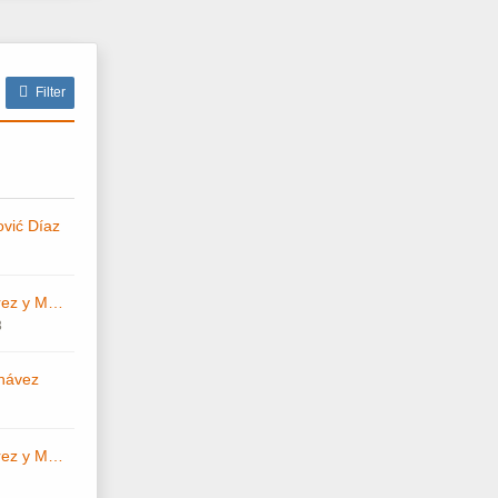
Filter
vić Díaz
Federico de Suárez y Minguez
3
Chávez
Federico de Suárez y Minguez