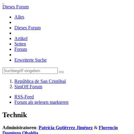
Dieses Forum
Alles
Dieses Forum
Artikel
Seiten
Forum
Erweiterte Suche
República de San Cristóbal
SimOff Forum
RSS-Feed
Forum als gelesen markieren
Technik
Administratoren
:
Patrícia Gutiérrez Jiménez
&
Florencio
Domíngo Obaldía